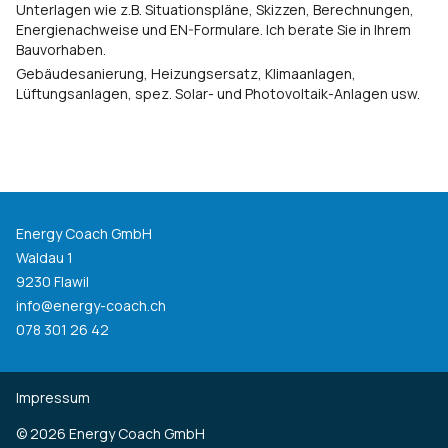
Unterlagen wie z.B. Situationspläne, Skizzen, Berechnungen,
Energienachweise und EN-Formulare. Ich berate Sie in Ihrem
Bauvorhaben.
Gebäudesanierung, Heizungsersatz, Klimaanlagen,
Lüftungsanlagen, spez. Solar- und Photovoltaik-Anlagen usw.
Energy Coach GmbH
Waldau 1
9230 Flawil
info@energy-coach.ch
078 301 26 42
Impressum
©
2026
Energy Coach GmbH